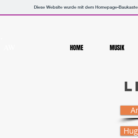
Diese Website wurde mit dem Homepage-Baukast
AW
HOME
MUSIK
L
A
Hug